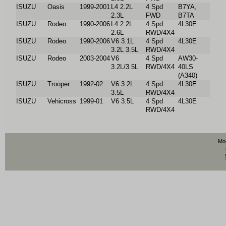
ISUZU
Oasis
1999-2001
L4 2.2L
4 Spd
B7YA,
2.3L
FWD
B7TA
ISUZU
Rodeo
1990-2006
L4 2.2L
4 Spd
4L30E
2.6L
RWD/4X4
ISUZU
Rodeo
1990-2006
V6 3.1L
4 Spd
4L30E
3.2L 3.5L
RWD/4X4
ISUZU
Rodeo
2003-2004
V6
4 Spd
AW30-
3.2L/3.5L
RWD/4X4
40LS
(A340)
ISUZU
Trooper
1992-02
V6 3.2L
4 Spd
4L30E
3.5L
RWD/4X4
ISUZU
Vehicross
1999-01
V6 3.5L
4 Spd
4L30E
RWD/4X4
Мо