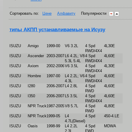
Сортировать по:
Цене
Алфавиту
Популярности
типы АКПП устанавливаемые на Исузу
ISUZU
Amigo
1999-00
V6 3.2L
4 Spd
4L30E
RWD/4X4
ISUZU
Ascender
2003-2007
L6 4.2L; V8
4 Spd
4L60E
5.3L 5.4L
RWD/4X4
ISUZU
Axiom
2002-2006
V6 3.5L
4 Spd
4L30E
RWD/4X4
ISUZU
Hombre
1997-00
L4 2.2L; V6
4 Spd
4L60E
4.3L
RWD/4X4
ISUZU
I280
2006-2007
L4 2.8L
4 Spd
4L60E
RWD
ISUZU
I350
2006-2007
L5 3.5L
4 Spd
4L60E
RWD/4X4
ISUZU
NPR Truck
1987-2005
V8 5.7L
4 Spd
4L80E
RWD
ISUZU
NPR Truck
1999-05
L4
4 Spd
450-4.LE
4.7L(Diesel)
ISUZU
Oasis
1998-99
L4 2.2L
4 Spd
MDWA
2.3L
FWD