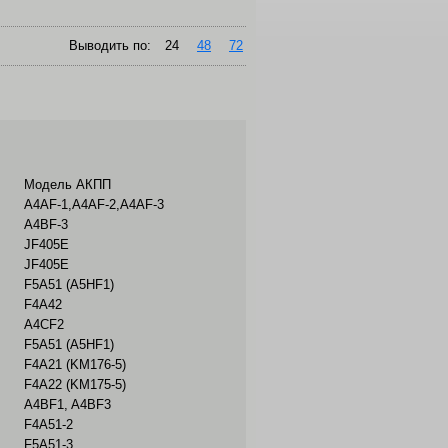
Выводить по:
24
48
72
Модель АКПП
A4AF-1,A4AF-2,A4AF-3
A4BF-3
JF405E
JF405E
F5A51 (A5HF1)
F4A42
A4CF2
F5A51 (A5HF1)
F4A21 (KM176-5)
F4A22 (KM175-5)
A4BF1, A4BF3
F4A51-2
F5A51-3