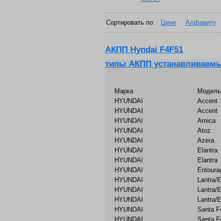
Сортировать по:
Цене
Алфавиту
АКПП Hyndai F4F51
типы АКПП устанавливаемы
Марка
Модель
HYUNDAI
Accent
HYUNDAI
Accent
HYUNDAI
Amica
HYUNDAI
Atoz
HYUNDAI
Azera
HYUNDAI
Elantra
HYUNDAI
Elantra
HYUNDAI
Entoura
HYUNDAI
Lantra/E
HYUNDAI
Lantra/E
HYUNDAI
Lantra/E
HYUNDAI
Santa F
HYUNDAI
Santa F